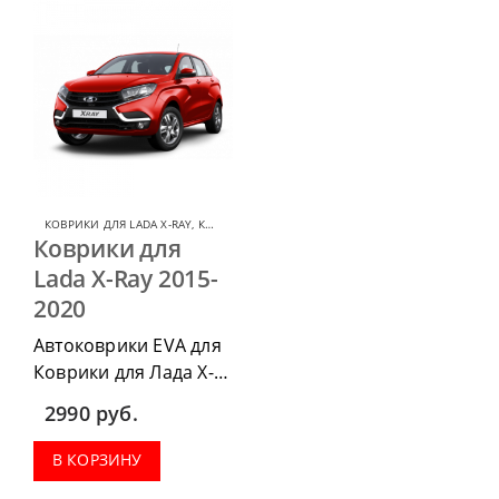
КОВРИКИ ДЛЯ LADA X-RAY
,
КОВРИКИ ДЛЯ ЛАДА
Коврики для
Lada X-Ray 2015-
2020
Автоковрики EVA для
Коврики для Лада Х-
рей 2015-2020 можно
2990
руб.
приобрести в
комплектации:
В КОРЗИНУ
водительский коврик,