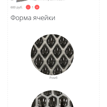
-
+
600
руб.
1
Форма ячейки
Ромб