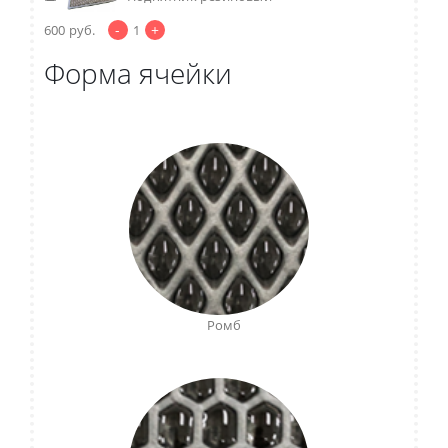
-
+
600
руб.
1
Форма ячейки
Ромб