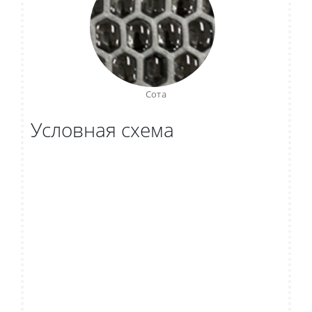
Сота
Условная схема