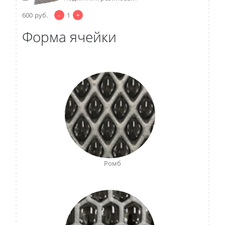
-
+
600
руб.
1
Форма ячейки
Ромб