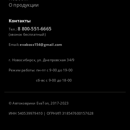
О продукции
Контакты
8 800-551-6665
Тел.:
(звонок бесплатный)
Email
:
evaboss154@gmail.com
г. Новосибирск, ул. Днепровская 34/9
Режим работы: пн-пт с 9-00 до 19-00
сб-вс с 9-00 до 18-00
©
Автоковрики
EvaTon, 2017-2023
ИНН 540539979410 | ОГРНИП 318547600157628