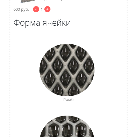
-
+
600
руб.
1
Форма ячейки
Ромб