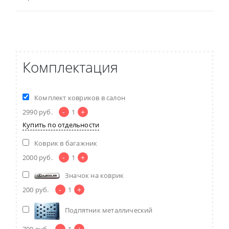
Комплектация
Комплект ковриков в салон
-
+
2990
руб.
1
Купить по отдельности
Коврик в багажник
-
+
2000
руб.
1
Значок на коврик
-
+
200
руб.
1
Подпятник металлический
-
+
700
руб.
1