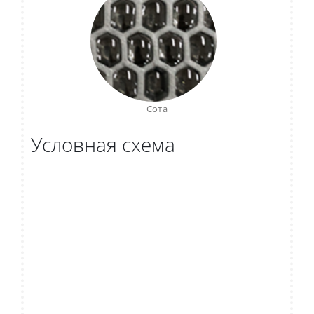
Сота
Условная схема