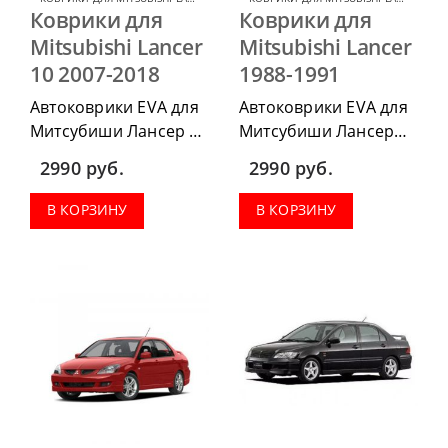
Коврики для
Коврики для
Mitsubishi Lancer
Mitsubishi Lancer
10 2007-2018
1988-1991
Автоковрики EVA для
Автоковрики EVA для
Митсубиши Лансер 10
Митсубиши Лансер
2007-2018 г.в. можно
1988-1991 г.в. можно
2990
руб.
2990
руб.
приобрести в
приобрести в
комплектации:
комплектации:
В КОРЗИНУ
В КОРЗИНУ
водительский коврик,
водительский коврик,
комплект передних,
комплект передних,
весь салон, коврик в
весь салон, коврик в
багажник.
багажник.