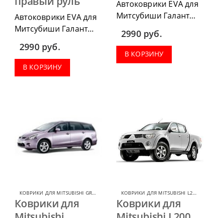
правый руль
Автоковрики EVA для
Митсубиши Галант
Автоковрики EVA для
2003-2009 г.в. можно
Митсубиши Галант
2990
руб.
приобрести в
1996-2001 г.в. можно
2990
руб.
комплектации:
приобрести в
В КОРЗИНУ
водительский коврик,
комплектации:
В КОРЗИНУ
комплект передних,
водительский коврик,
весь салон, коврик в
комплект передних,
багажник.
весь салон, коврик в
багажник.
КОВРИКИ ДЛЯ MITSUBISHI GRANDIS
,
КОВРИКИ ДЛЯ MITSUBISHI
КОВРИКИ ДЛЯ MITSUBISHI L200
,
КОВРИ
Коврики для
Коврики для
Mitsubishi
Mitsubishi L200