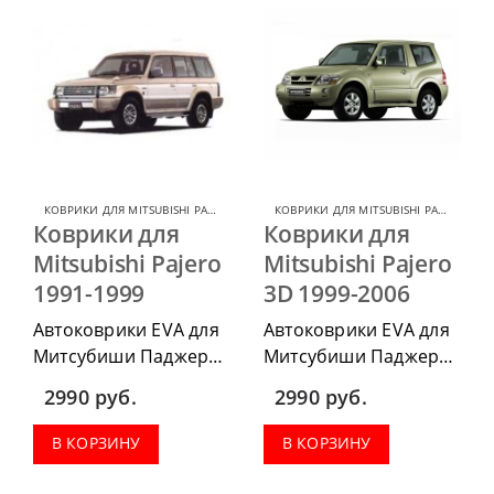
весь салон, коврик в
весь салон, коврик в
багажник.
багажник.
КОВРИКИ ДЛЯ MITSUBISHI PAJERO
,
КОВРИКИ ДЛЯ MITSUBISHI
КОВРИКИ ДЛЯ MITSUBISHI PAJERO
,
КОВ
Коврики для
Коврики для
Mitsubishi Pajero
Mitsubishi Pajero
1991-1999
3D 1999-2006
Автоковрики EVA для
Автоковрики EVA для
Митсубиши Паджеро
Митсубиши Паджеро
1991-1999 г.в. можно
3Д 1999-2006 г.в.
2990
руб.
2990
руб.
приобрести в
можно приобрести в
комплектации:
комплектации:
В КОРЗИНУ
В КОРЗИНУ
водительский коврик,
водительский коврик,
комплект передних,
комплект передних,