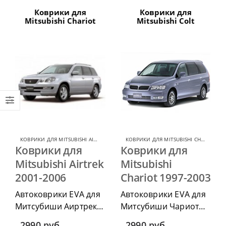
Коврики для
Коврики для
Mitsubishi Chariot
Mitsubishi Colt
КОВРИКИ ДЛЯ MITSUBISHI AIRTREK
,
КОВРИКИ ДЛЯ MITSUBISHI
КОВРИКИ ДЛЯ MITSUBISHI CHARIOT
,
КО
Коврики для
Коврики для
Mitsubishi Airtrek
Mitsubishi
2001-2006
Chariot 1997-2003
Автоковрики EVA для
Автоковрики EVA для
Митсубиши Аиртрек
Митсубиши Чариот
2001-2006 г.в. можно
1997-2003 г.в. можно
2990
руб.
2990
руб.