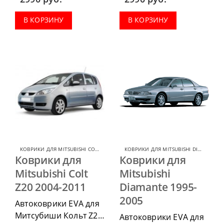
приобрести в
приобрести в
комплектации:
комплектации:
В КОРЗИНУ
В КОРЗИНУ
водительский коврик,
водительский коврик,
комплект передних,
комплект передних,
весь салон, коврик в
весь салон, коврик в
багажник.
багажник.
КОВРИКИ ДЛЯ MITSUBISHI COLT
,
КОВРИКИ ДЛЯ MITSUBISHI
КОВРИКИ ДЛЯ MITSUBISHI DIAMANTE
,
Коврики для
Коврики для
Mitsubishi Colt
Mitsubishi
Z20 2004-2011
Diamante 1995-
2005
Автоковрики EVA для
Митсубиши Кольт Z20
Автоковрики EVA для