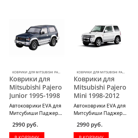
водительский коврик,
комплект передних,
комплект передних,
весь салон, коврик в
весь салон, коврик в
багажник.
багажник.
КОВРИКИ ДЛЯ MITSUBISHI PAJERO JUNIOR
,
КОВРИКИ ДЛЯ MITSUBISHI PAJERO
КОВРИКИ ДЛЯ MITSUBISHI PAJERO
,
КОВ
,
КО
Коврики для
Коврики для
Mitsubishi Pajero
Mitsubishi Pajero
Junior 1995-1998
Mini 1998-2012
Автоковрики EVA для
Автоковрики EVA для
Митсубиши Паджеро
Митсубиши Паджеро
Джуниор 1995-1998
Мини 1998-2012 г.в.
2990
руб.
2990
руб.
г.в. можно
можно приобрести в
приобрести в
комплектации:
В КОРЗИНУ
В КОРЗИНУ