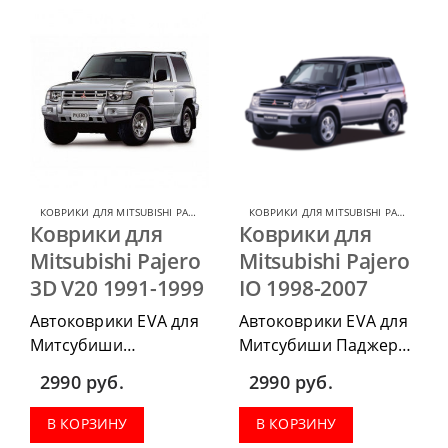
весь салон, коврик в
весь салон, коврик в
багажник.
багажник.
КОВРИКИ ДЛЯ MITSUBISHI PAJERO
,
КОВРИКИ ДЛЯ MITSUBISHI
КОВРИКИ ДЛЯ MITSUBISHI PAJERO IO
,
К
Коврики для
Коврики для
Mitsubishi Pajero
Mitsubishi Pajero
3D V20 1991-1999
IO 1998-2007
Автоковрики EVA для
Автоковрики EVA для
Митсубиши
Митсубиши Паджеро
Аутлендер 3 2013-
ИО 1998-2007 г.в.
2990
руб.
2990
руб.
2019 г.в. можно
можно приобрести в
приобрести в
комплектации:
В КОРЗИНУ
В КОРЗИНУ
комплектации:
водительский коврик,