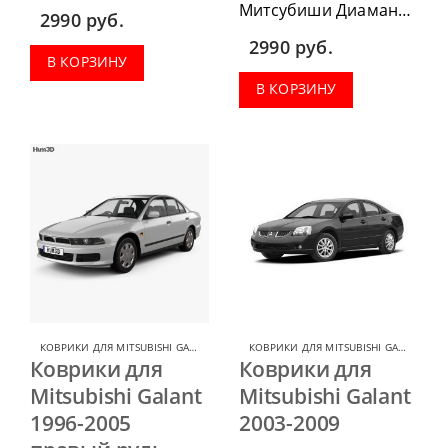
2004-2011 г.в. можно
Митсубиши Диамант
2990
руб.
приобрести в
1995-2005 г.в. можно
2990
руб.
комплектации:
приобрести в
В КОРЗИНУ
водительский коврик,
комплектации:
В КОРЗИНУ
комплект передних,
водительский коврик,
весь салон, коврик в
комплект передних,
багажник.
весь салон, коврик в
багажник.
КОВРИКИ ДЛЯ MITSUBISHI GALANT
,
КОВРИКИ ДЛЯ MITSUBISHI
КОВРИКИ ДЛЯ MITSUBISHI GALANT
,
КОВ
Коврики для
Коврики для
Mitsubishi Galant
Mitsubishi Galant
1996-2005
2003-2009