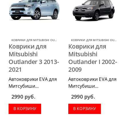
КОВРИКИ ДЛЯ MITSUBISHI OUTLANDER
,
КОВРИКИ ДЛЯ MITSUBISHI
КОВРИКИ ДЛЯ MITSUBISHI OUTLANDER
Коврики для
Коврики для
Mitsubishi
Mitsubishi
Outlander 3 2013-
Outlander I 2002-
2021
2009
Автоковрики EVA для
Автоковрики EVA для
Митсубиши
Митсубиши
Аутлендер 3 2013-
Аутлендер CU0W
2990
руб.
2990
руб.
2021 г.в. можно
2002-2009 г.в. можно
приобрести в
приобрести в
В КОРЗИНУ
В КОРЗИНУ
комплектации:
комплектации:
водительский коврик,
водительский коврик,
комплект передних,
комплект передних,