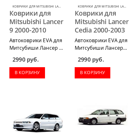
КОВРИКИ ДЛЯ MITSUBISHI LANCER
,
КОВРИКИ ДЛЯ MITSUBISHI
КОВРИКИ ДЛЯ MITSUBISHI LANCER CEDIA
Коврики для
Коврики для
Mitsubishi Lancer
Mitsubishi Lancer
9 2000-2010
Cedia 2000-2003
Автоковрики EVA для
Автоковрики EVA для
Митсубиши Лансер 9
Митсубиши Лансер
2000-2010 г.в. можно
Цедиа 2000-2003 г.в.
2990
руб.
2990
руб.
приобрести в
можно приобрести в
комплектации:
комплектации:
В КОРЗИНУ
В КОРЗИНУ
водительский коврик,
водительский коврик,
комплект передних,
комплект передних,
весь салон, коврик в
весь салон, коврик в
багажник.
багажник.