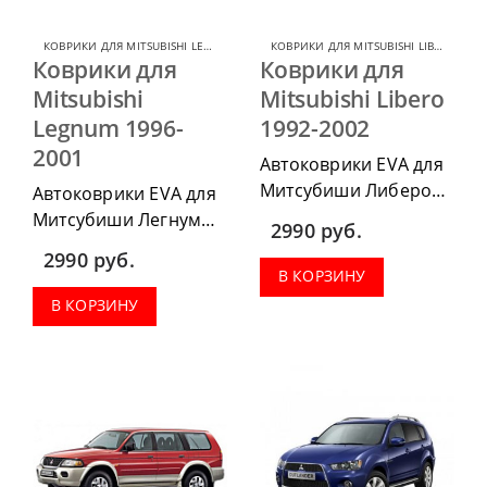
КОВРИКИ ДЛЯ MITSUBISHI LEGNUM
,
КОВРИКИ ДЛЯ MITSUBISHI
КОВРИКИ ДЛЯ MITSUBISHI LIBERO
,
КОВ
Коврики для
Коврики для
Mitsubishi
Mitsubishi Libero
Legnum 1996-
1992-2002
2001
Автоковрики EVA для
Митсубиши Либеро
Автоковрики EVA для
1992-2002 г.в. можно
Митсубиши Легнум
2990
руб.
приобрести в
1996-2001 г.в. можно
2990
руб.
комплектации:
приобрести в
В КОРЗИНУ
водительский коврик,
комплектации:
В КОРЗИНУ
комплект передних,
водительский коврик,
весь салон, коврик в
комплект передних,
багажник.
весь салон, коврик в
багажник.