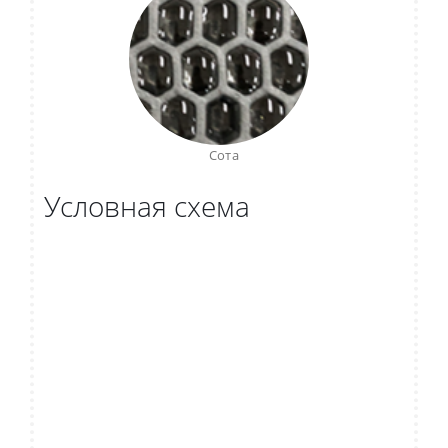
Сота
Условная схема