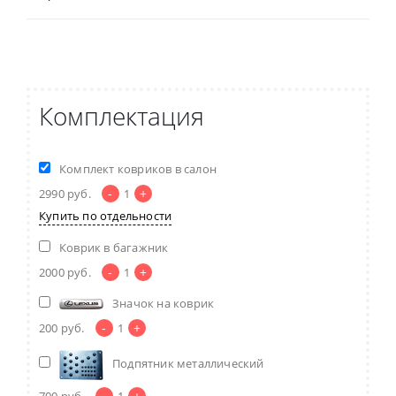
Комплектация
Комплект ковриков в салон
-
+
2990
руб.
1
Купить по отдельности
Коврик в багажник
-
+
2000
руб.
1
Значок на коврик
-
+
200
руб.
1
Подпятник металлический
-
+
700
руб.
1