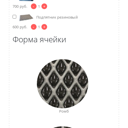
-
+
700
руб.
1
Подпятник резиновый
-
+
600
руб.
1
Форма ячейки
Ромб