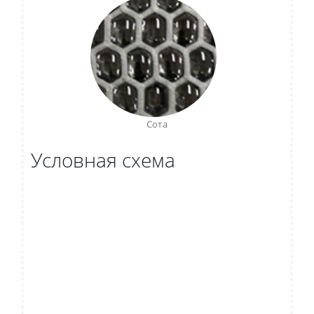
Сота
Условная схема