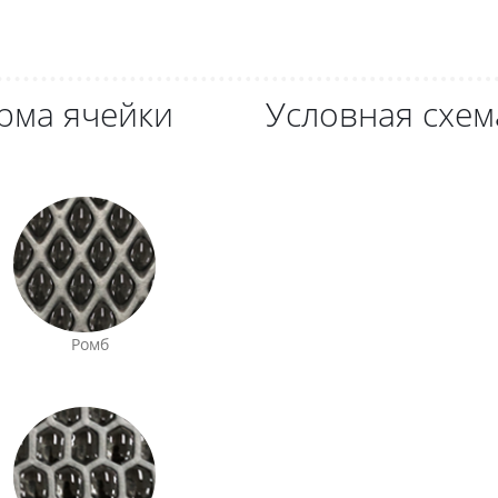
рма ячейки
Условная схем
Ромб