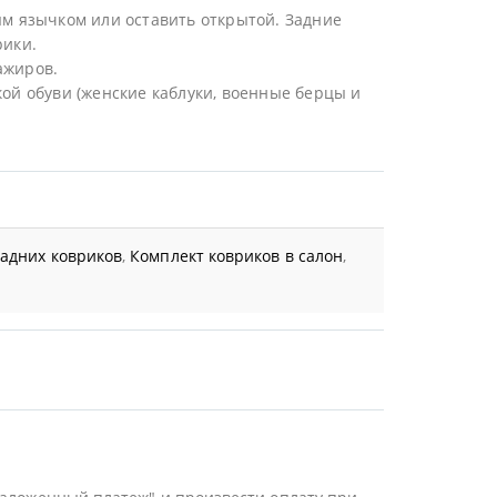
ым язычком или оставить открытой. Задние
рики.
ажиров.
ой обуви (женские каблуки, военные берцы и
задних ковриков
,
Комплект ковриков в салон
,