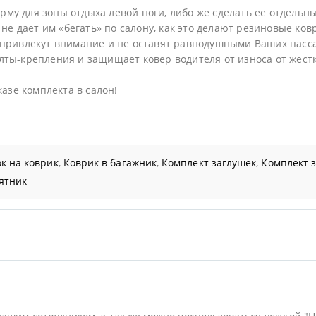
му для зоны отдыха левой ноги, либо же сделать ее отдельн
не дает им «бегать» по салону, как это делают резиновые ков
 привлекут внимание и не оставят равнодушными Ваших пасс
ты-крепления и защищает ковер водителя от износа от жестк
казе комплекта в салон!
к на коврик
,
Коврик в багажник
,
Комплект заглушек
,
Комплект 
ятник