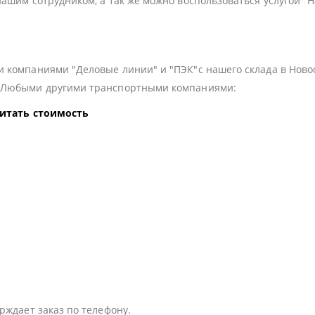
нашим сотрудником, а так же можно воспользоваться услугой "
 компаниями "Деловые линии" и "ПЭК"с нашего склада в Ново
з Любыми другими транспортными компаниями:
читать стоимость
:
рждает заказ по телефону.