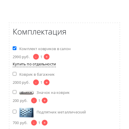
Комплектация
Комплект ковриков в салон
-
+
2990
руб.
1
Купить по отдельности
Коврик в багажник
-
+
2000
руб.
1
Значок на коврик
-
+
200
руб.
1
Подпятник металлический
-
+
700
руб.
1