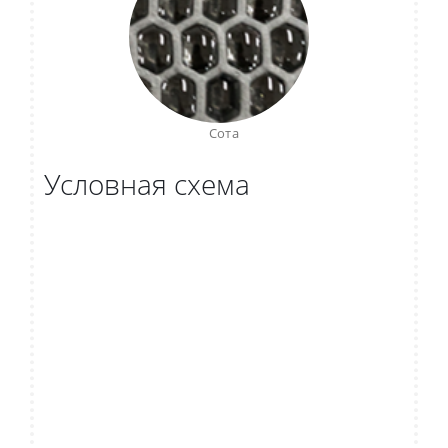
Сота
Условная схема