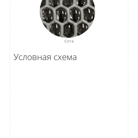
Сота
Условная схема