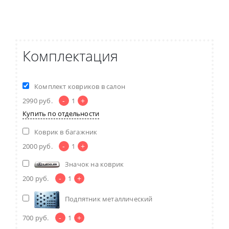
Комплектация
Комплект ковриков в салон
-
+
2990
руб.
1
Купить по отдельности
Коврик в багажник
-
+
2000
руб.
1
Значок на коврик
-
+
200
руб.
1
Подпятник металлический
-
+
700
руб.
1