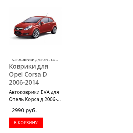
АВТОКОВРИКИ ДЛЯ OPEL CORSA
,
АВТОКОВРИКИ ДЛЯ OPEL
Коврики для
Opel Corsa D
2006-2014
Автоковрики EVA для
Опель Корса д 2006-
2014 можно
2990
руб.
приобрести в
комплектации:
В КОРЗИНУ
водительский коврик,