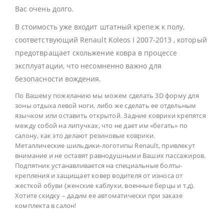
Вас очень долго.
В стоимость уже входит штатный крепеж к полу,
соответствующий Renault Koleos I 2007-2013 , который
предотвращает скольжение ковра в процессе
эксплуатации, что несомненно важно для
безопасности вождения.
По Вашему пожеланию мы можем сделать 3D форму для
зоны отдыха левой ноги, либо же сделать ее отдельным
язычком или оставить открытой. Задние коврики крепятся
между собой на липучках, что не дает им «бегать» по
салону, как это делают резиновые коврики.
Металлические шильдики-логотипы Renault, привлекут
внимание и не оставят равнодушными Ваших пассажиров.
Подпятник устанавливается на специальные болты-
крепления и защищает ковер водителя от износа от
жесткой обуви (женские каблуки, военные берцы и т.д).
Хотите скидку – дадим ее автоматически при заказе
комплекта в салон!