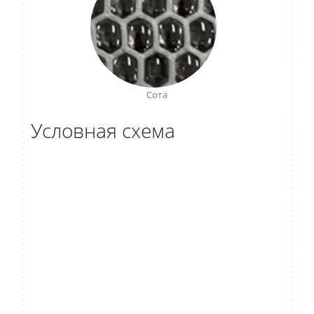
Сота
Условная схема