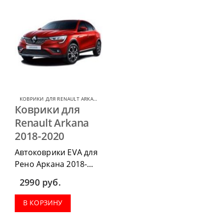
КОВРИКИ ДЛЯ RENAULT ARKANA
,
КОВРИКИ ДЛЯ RENAULT
Коврики для
Renault Arkana
2018-2020
Автоковрики EVA для
Рено Аркана 2018-
2020 г.в. можно
2990
руб.
приобрести в
комплектации:
В КОРЗИНУ
водительский коврик,