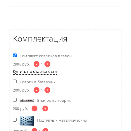
Комплектация
Комплект ковриков в салон
-
+
2990
руб.
1
Купить по отдельности
Коврик в багажник
-
+
2000
руб.
1
Значок на коврик
-
+
200
руб.
1
Подпятник металлический
-
+
700
руб.
1