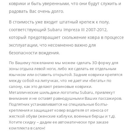
коврики и быть уверенными, что они будут служить и
радовать Вас очень долго.
В стоимость уже входит штатный крепеж к полу,
соответствующий Subaru Impreza III 2007-2012,
который предотвращает скольжение ковра в процессе
эксплуатации, что несомненно важно для
безопасности вождения.
По Вашему пожеланию мы можем сделать 3D форму для
зоны отдыха левой ноги, либо же сделать ее отдельным
язычком или оставить открытой. Задние коврики крепятся
между собой на липучках, что не дает им «бегать» по
салону, как это делают резиновые коврики.
Металлические шильдики-логотипы Subaru, привлекут
внимание и не оставят равнодушными Ваших пассажиров.
Подпятник устанавливается на специальные болты-
крепления и защищает ковер водителя от износа от
жесткой обуви (женские каблуки, военные берцы и т.д).
Хотите скидку – дадим ее автоматически при заказе
комплекта в салон!