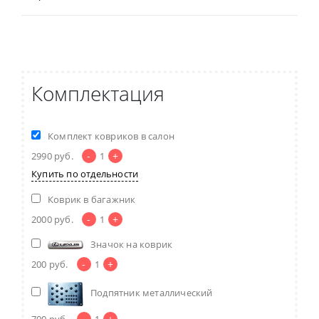
Комплектация
Комплект ковриков в салон
-
+
2990
руб.
1
Купить по отдельности
Коврик в багажник
-
+
2000
руб.
1
Значок на коврик
-
+
200
руб.
1
Подпятник металлический
-
+
700
руб.
1