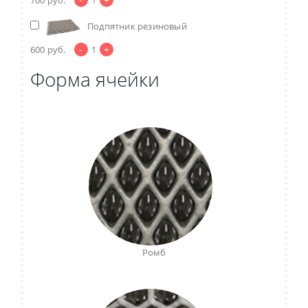
Подпятник резиновый
-
+
600
руб.
1
Форма ячейки
Ромб