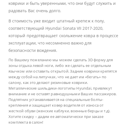
коврики и быть уверенными, что они будут служить и
радовать Вас очень долго.
В стоимость уже входит штатный крепеж к полу,
соответствующий Hyundai Sonata VII 2017-2020,
который предотвращает скольжение ковра в процессе
эксплуатации, что несомненно важно для
безопасности вождения.
По Вашему пожеланию мы можем сделать 3D форму для
зоны отдыха левой ноги, либо же сделать ее отдельным
язычком или оставить открытой. Задние коврики крепятся
между собой на липучках, что не дает им «бегать» по
салону, как это делают резиновые коврики.
Металлические шильдики-логотипы Hyundai, привлекут
внимание и не оставят равнодушными Ваших пассажиров.
Подпятник устанавливается на специальные болты-
крепления и защищает ковер водителя от износа от
жесткой обуви (женские каблуки, военные берцы и т.д).
Хотите скидку – дадим ее автоматически при заказе
комплекта в салон!