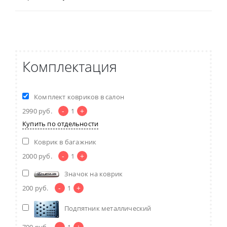
Комплектация
Комплект ковриков в салон
-
+
2990
руб.
1
Купить по отдельности
Коврик в багажник
-
+
2000
руб.
1
Значок на коврик
-
+
200
руб.
1
Подпятник металлический
-
+
700
руб.
1