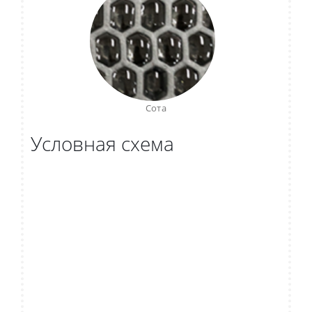
Сота
Условная схема