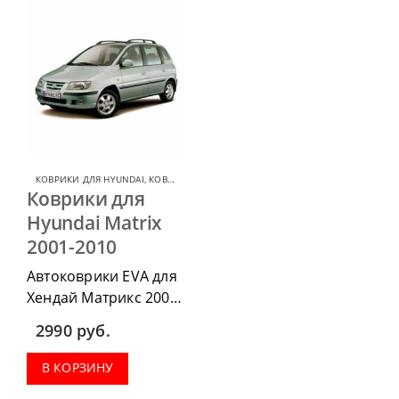
КОВРИКИ ДЛЯ HYUNDAI
,
КОВРИКИ ДЛЯ HYUNDAI MATRIX
Коврики для
Hyundai Matrix
2001-2010
Автоковрики EVA для
Хендай Матрикс 2001-
2010 можно
2990
руб.
приобрести в
комплектации:
В КОРЗИНУ
водительский коврик,