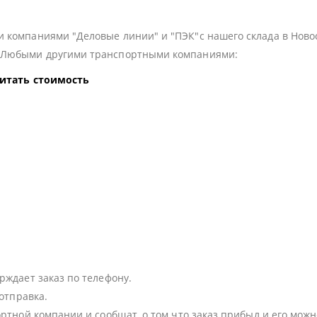
 компаниями "Деловые линии" и "ПЭК"с нашего склада в Ново
з Любыми другими транспортными компаниями:
читать стоимость
:
рждает заказ по телефону.
 отправка.
ортной компании и сообщат, о том что заказ прибыл и его можн