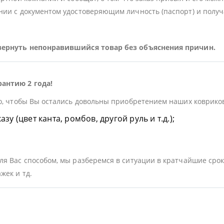
ии с документом удостоверяющим личность (паспорт) и получа
 вернуть непонравившийся товар без объяснения причин.
рантию 2 года!
о, чтобы Вы остались довольны приобретением наших ковриков.
у (цвет канта, ромбов, другой руль и т.д.);
я Вас способом, мы разберемся в ситуации в кратчайшие срок
жек и тд.