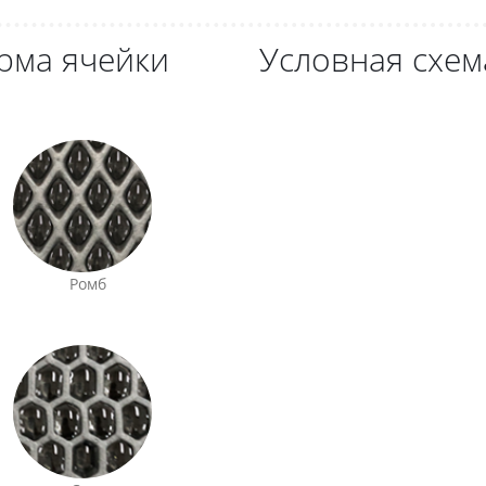
рма ячейки
Условная схем
Ромб