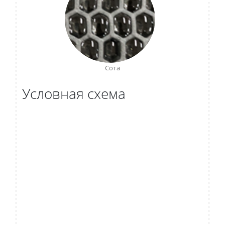
Сота
Условная схема