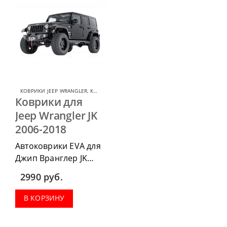
КОВРИКИ JEEP WRANGLER
,
КОВРИКИ ДЛЯ JEEP
Коврики для
Jeep Wrangler JK
2006-2018
Автоковрики EVA для
Джип Вранглер JK
2006-2018 можно
2990
руб.
приобрести в
комплектации:
В КОРЗИНУ
водительский коврик,
комплект передних,