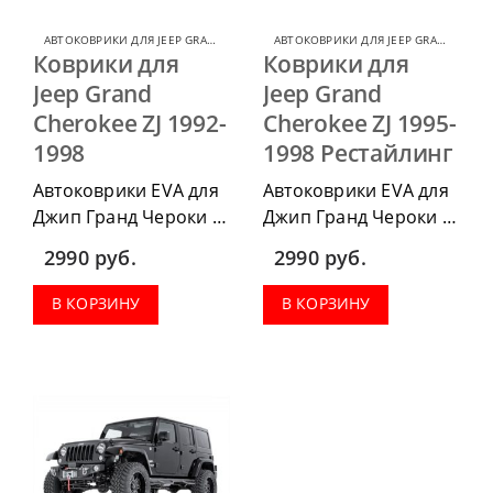
АВТОКОВРИКИ ДЛЯ JEEP GRAND CHEROKEE
,
КОВРИКИ ДЛЯ JEEP
АВТОКОВРИКИ ДЛЯ JEEP GRAND CHEROKEE
Коврики для
Коврики для
Jeep Grand
Jeep Grand
Cherokee ZJ 1992-
Cherokee ZJ 1995-
1998
1998 Рестайлинг
Автоковрики EVA для
Автоковрики EVA для
Джип Гранд Чероки ZJ
Джип Гранд Чероки ZJ
1992-1998 можно
1995-1998 можно
2990
руб.
2990
руб.
приобрести в
приобрести в
комплектации:
комплектации:
В КОРЗИНУ
В КОРЗИНУ
водительский коврик,
водительский коврик,
комплект передних,
комплект передних,
весь салон, коврик в
весь салон, коврик в
багажник.
багажник.