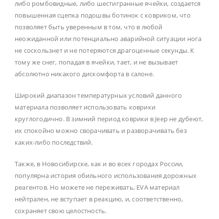
либо ромбовидные, либо шестигранные ячейки, создается
повышенная сцепка подошвы ботинок с ковриком, что
позволяет быть уверенным в том, что в любой
неожиданной или потенциально аварийной ситуации нога
не соскользнет и не потеряются драгоценные секунды. К
тому же снег, попадая в ячейки, тает, и не вызывает
абсолютно никакого дискомфорта в салоне.
Широкий диапазон температурных условий данного
материала позволяет использовать коврики
круглогодично. В зимний период коврики в Jeep не дубеют,
их спокойно можно сворачивать и разворачивать без
каких-либо последствий.
Также, в Новосибирске, как и во всех городах России,
популярна история обильного использования дорожных
реагентов. Но можете не переживать, EVA материал
нейтрален, не вступает в реакцию, и, соответственно,
сохраняет свою целостность.