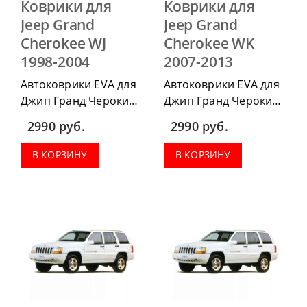
Коврики для
Коврики для
Jeep Grand
Jeep Grand
Cherokee WJ
Cherokee WK
1998-2004
2007-2013
Автоковрики EVA для
Автоковрики EVA для
Джип Гранд Чероки
Джип Гранд Чероки
WJ 1998-2004 можно
WK 2007-2013 можно
2990
руб.
2990
руб.
приобрести в
приобрести в
комплектации:
комплектации:
В КОРЗИНУ
В КОРЗИНУ
водительский коврик,
водительский коврик,
комплект передних,
комплект передних,
весь салон, коврик в
весь салон, коврик в
багажник.
багажник.