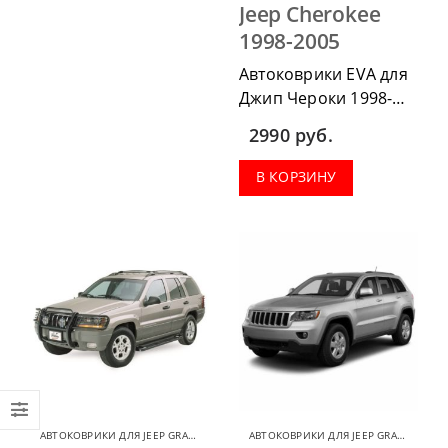
Jeep Cherokee
1998-2005
Автоковрики EVA для
Джип Чероки 1998-
2005 можно
2990
руб.
приобрести в
комплектации:
В КОРЗИНУ
водительский коврик,
комплект передних,
весь салон, коврик в
багажник.
АВТОКОВРИКИ ДЛЯ JEEP GRAND CHEROKEE
,
КОВРИКИ ДЛЯ JEEP
АВТОКОВРИКИ ДЛЯ JEEP GRAND CHEROKEE