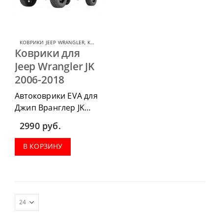
КОВРИКИ JEEP WRANGLER
,
КОВРИКИ ДЛЯ JEEP
Коврики для
Jeep Wrangler JK
2006-2018
Автоковрики EVA для
Джип Вранглер JK
2006-2018 можно
2990
руб.
приобрести в
комплектации:
В КОРЗИНУ
водительский коврик,
комплект передних,
весь салон, коврик в
багажник.