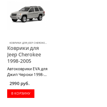
КОВРИКИ ДЛЯ JEEP CHEROKEE
,
КОВРИКИ ДЛЯ JEEP
Коврики для
Jeep Cherokee
1998-2005
Автоковрики EVA для
Джип Чероки 1998-
2005 можно
2990
руб.
приобрести в
комплектации:
В КОРЗИНУ
водительский коврик,
комплект передних,