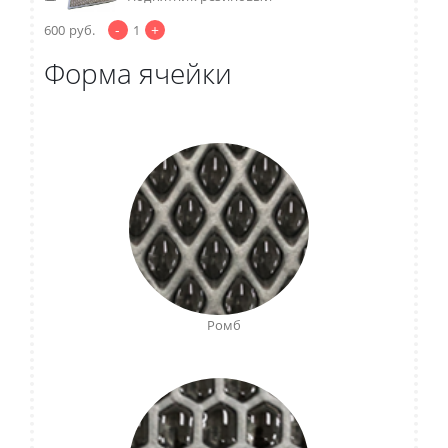
-
+
600
руб.
1
Форма ячейки
Ромб