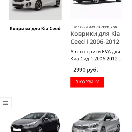
КОВРИКИ ДЛЯ KIA CEED
,
КОВРИКИ ДЛЯ KIA
Коврики для Kia Ceed
Коврики для Kia
Ceed I 2006-2012
Автоковрики EVA для
Киа Сид 1 2006-2012
можно приобрести в
2990
руб.
комплектации:
водительский коврик,
В КОРЗИНУ
комплект передних,
весь салон, коврик в
багажник.