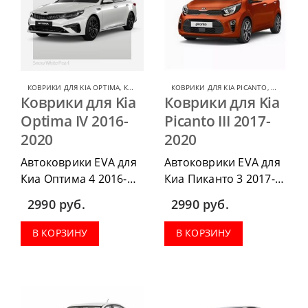
КОВРИКИ ДЛЯ KIA OPTIMA
,
КОВРИКИ ДЛЯ KIA
КОВРИКИ ДЛЯ KIA PICANTO
,
КОВРИКИ 
Коврики для Kia
Коврики для Kia
Optima IV 2016-
Picanto III 2017-
2020
2020
Автоковрики EVA для
Автоковрики EVA для
Киа Оптима 4 2016-
Киа Пиканто 3 2017-
2020 можно
2020 можно
2990
руб.
2990
руб.
приобрести в
приобрести в
комплектации:
комплектации:
В КОРЗИНУ
В КОРЗИНУ
водительский коврик,
водительский коврик,
комплект передних,
комплект передних,
весь салон, коврик в
весь салон, коврик в
багажник.
багажник.