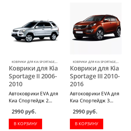
весь салон, коврик в
багажник.
КОВРИКИ ДЛЯ KIA SPORTAGE
,
КОВРИКИ ДЛЯ KIA
КОВРИКИ ДЛЯ KIA SPORTAGE
,
КОВРИКИ
Коврики для Kia
Коврики для Kia
Sportage II 2006-
Sportage III 2010-
2010
2016
Автоковрики EVA для
Автоковрики EVA для
Киа Спортейдж 2
Киа Спортейдж 3
2006-2010 можно
2010-2016 можно
2990
руб.
2990
руб.
приобрести в
приобрести в
комплектации:
комплектации:
В КОРЗИНУ
В КОРЗИНУ
водительский коврик,
водительский коврик,