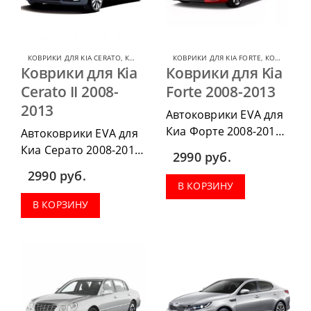
КОВРИКИ ДЛЯ KIA CERATO
,
КОВРИКИ ДЛЯ KIA
КОВРИКИ ДЛЯ KIA FORTE
,
КОВРИКИ ДЛЯ KIA
Коврики для Kia
Коврики для Kia
Cerato II 2008-
Forte 2008-2013
2013
Автоковрики EVA для
Киа Форте 2008-2013
Автоковрики EVA для
можно приобрести в
Киа Серато 2008-2013
2990
руб.
комплектации:
можно приобрести в
2990
руб.
водительский коврик,
комплектации:
В КОРЗИНУ
комплект передних,
водительский коврик,
В КОРЗИНУ
весь салон, коврик в
комплект передних,
багажник.
весь салон, коврик в
багажник.