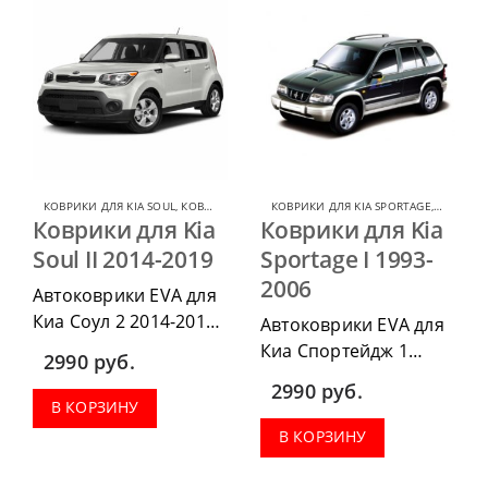
багажник.
КОВРИКИ ДЛЯ KIA SOUL
,
КОВРИКИ ДЛЯ KIA
КОВРИКИ ДЛЯ KIA SPORTAGE
,
КОВРИКИ
Коврики для Kia
Коврики для Kia
Soul II 2014-2019
Sportage I 1993-
2006
Автоковрики EVA для
Киа Соул 2 2014-2019
Автоковрики EVA для
можно приобрести в
Киа Спортейдж 1
2990
руб.
комплектации:
1993-2006 можно
2990
руб.
водительский коврик,
приобрести в
В КОРЗИНУ
комплект передних,
комплектации:
В КОРЗИНУ
весь салон, коврик в
водительский коврик,
багажник.
комплект передних,