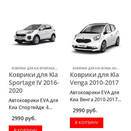
комплект передних,
комплект передних,
весь салон, коврик в
весь салон, коврик в
багажник.
багажник.
КОВРИКИ ДЛЯ KIA SPORTAGE
,
КОВРИКИ ДЛЯ KIA
КОВРИКИ ДЛЯ KIA VENGA
,
КОВРИКИ ДЛЯ KIA
Коврики для Kia
Коврики для Kia
Sportage IV 2016-
Venga 2010-2017
2020
Автоковрики EVA для
Киа Венга 2010-2017
Автоковрики EVA для
можно приобрести в
Киа Спортейдж 4
2990
руб.
комплектации:
2016-2020 можно
2990
руб.
водительский коврик,
приобрести в
В КОРЗИНУ
комплект передних,
комплектации:
В КОРЗИНУ