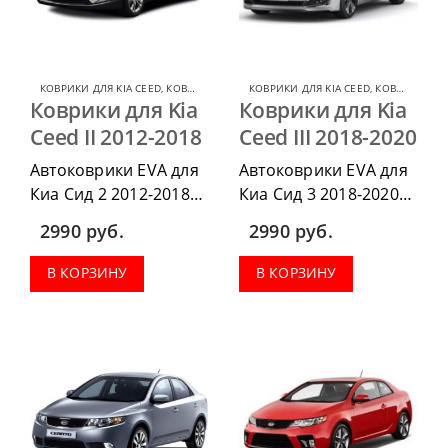
КОВРИКИ ДЛЯ KIA CEED
,
КОВРИКИ ДЛЯ KIA
КОВРИКИ ДЛЯ KIA CEED
,
КОВРИКИ ДЛЯ KIA
Коврики для Kia
Коврики для Kia
Ceed II 2012-2018
Ceed III 2018-2020
Автоковрики EVA для
Автоковрики EVA для
Киа Сид 2 2012-2018
Киа Сид 3 2018-2020
можно приобрести в
можно приобрести в
2990
руб.
2990
руб.
комплектации:
комплектации:
водительский коврик,
водительский коврик,
В КОРЗИНУ
В КОРЗИНУ
комплект передних,
комплект передних,
весь салон, коврик в
весь салон, коврик в
багажник.
багажник.