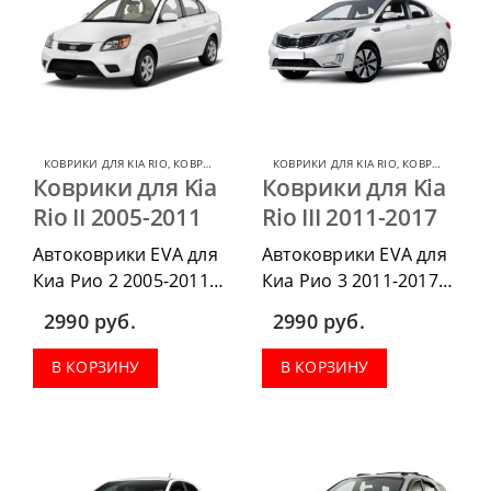
КОВРИКИ ДЛЯ KIA RIO
,
КОВРИКИ ДЛЯ KIA
КОВРИКИ ДЛЯ KIA RIO
,
КОВРИКИ ДЛЯ KIA
Коврики для Kia
Коврики для Kia
Rio II 2005-2011
Rio III 2011-2017
Автоковрики EVA для
Автоковрики EVA для
Киа Рио 2 2005-2011
Киа Рио 3 2011-2017
можно приобрести в
можно приобрести в
2990
руб.
2990
руб.
комплектации:
комплектации:
водительский коврик,
водительский коврик,
В КОРЗИНУ
В КОРЗИНУ
комплект передних,
комплект передних,
весь салон, коврик в
весь салон, коврик в
багажник.
багажник.