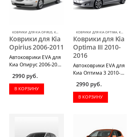
КОВРИКИ ДЛЯ KIA OPIRUS
,
КОВРИКИ ДЛЯ KIA
КОВРИКИ ДЛЯ KIA OPTIMA
,
КОВРИКИ ДЛЯ KIA
Коврики для Kia
Коврики для Kia
Opirius 2006-2011
Optima III 2010-
2016
Автоковрики EVA для
Киа Опирус 2006-2011
Автоковрики EVA для
можно приобрести в
Киа Оптима 3 2010-
2990
руб.
комплектации:
2016 можно
2990
руб.
водительский коврик,
приобрести в
В КОРЗИНУ
комплект передних,
комплектации:
В КОРЗИНУ
весь салон, коврик в
водительский коврик,
багажник.
комплект передних,
весь салон, коврик в
багажник.