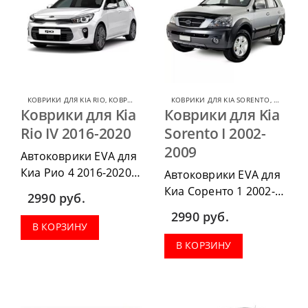
КОВРИКИ ДЛЯ KIA RIO
,
КОВРИКИ ДЛЯ KIA
КОВРИКИ ДЛЯ KIA SORENTO
,
КОВРИКИ 
Коврики для Kia
Коврики для Kia
Rio IV 2016-2020
Sorento I 2002-
2009
Автоковрики EVA для
Киа Рио 4 2016-2020
Автоковрики EVA для
можно приобрести в
Киа Соренто 1 2002-
2990
руб.
комплектации:
2009 можно
2990
руб.
водительский коврик,
приобрести в
В КОРЗИНУ
комплект передних,
комплектации:
В КОРЗИНУ
весь салон, коврик в
водительский коврик,
багажник.
комплект передних,
весь салон, коврик в
багажник.