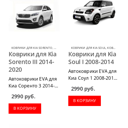
КОВРИКИ ДЛЯ KIA SORENTO
,
КОВРИКИ ДЛЯ KIA
КОВРИКИ ДЛЯ KIA SOUL
,
КОВРИКИ ДЛЯ KIA
Коврики для Kia
Коврики для Kia
Sorento III 2014-
Soul I 2008-2014
2020
Автоковрики EVA для
Киа Соул 1 2008-2014
Автоковрики EVA для
можно приобрести в
Киа Соренто 3 2014-
2990
руб.
комплектации:
2020 можно
2990
руб.
водительский коврик,
приобрести в
В КОРЗИНУ
комплект передних,
комплектации:
В КОРЗИНУ
весь салон, коврик в
водительский коврик,
багажник.
комплект передних,
весь салон, коврик в