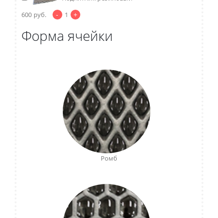
-
+
600
руб.
1
Форма ячейки
Ромб