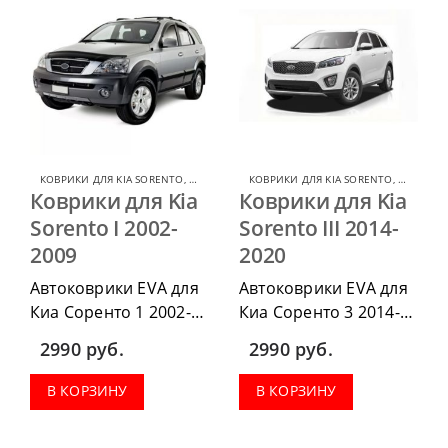
КОВРИКИ ДЛЯ KIA SORENTO
,
КОВРИКИ ДЛЯ KIA
КОВРИКИ ДЛЯ KIA SORENTO
,
КОВРИКИ 
Коврики для Kia
Коврики для Kia
Sorento I 2002-
Sorento III 2014-
2009
2020
Автоковрики EVA для
Автоковрики EVA для
Киа Соренто 1 2002-
Киа Соренто 3 2014-
2009 можно
2020 можно
2990
руб.
2990
руб.
приобрести в
приобрести в
комплектации:
комплектации:
В КОРЗИНУ
В КОРЗИНУ
водительский коврик,
водительский коврик,
комплект передних,
комплект передних,