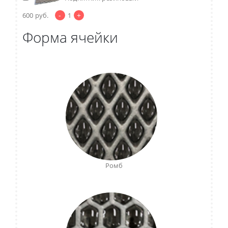
-
+
600
руб.
1
Форма ячейки
Ромб