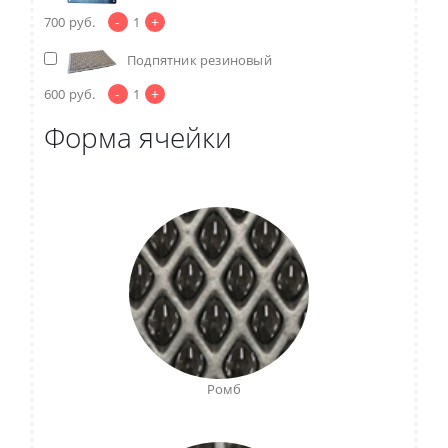
-
+
700
руб.
1
Подпятник резиновый
-
+
600
руб.
1
Форма ячейки
Ромб