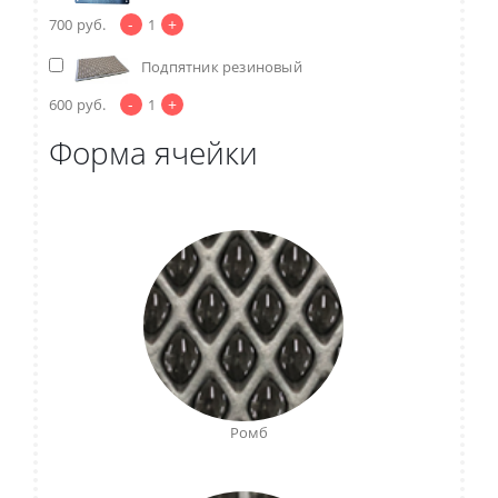
-
+
700
руб.
1
Подпятник резиновый
-
+
600
руб.
1
Форма ячейки
Ромб