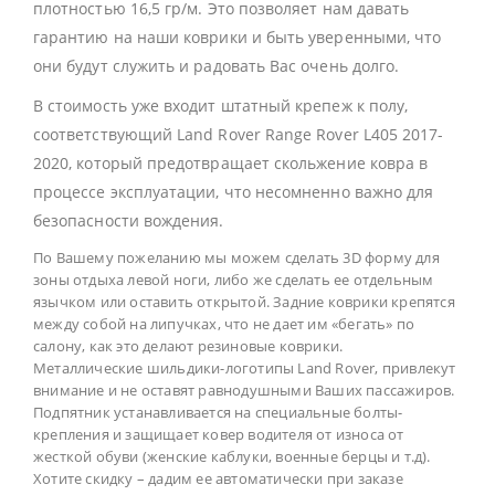
плотностью 16,5 гр/м. Это позволяет нам давать
гарантию на наши коврики и быть уверенными, что
они будут служить и радовать Вас очень долго.
В стоимость уже входит штатный крепеж к полу,
соответствующий Land Rover Range Rover L405 2017-
2020, который предотвращает скольжение ковра в
процессе эксплуатации, что несомненно важно для
безопасности вождения.
По Вашему пожеланию мы можем сделать 3D форму для
зоны отдыха левой ноги, либо же сделать ее отдельным
язычком или оставить открытой. Задние коврики крепятся
между собой на липучках, что не дает им «бегать» по
салону, как это делают резиновые коврики.
Металлические шильдики-логотипы Land Rover, привлекут
внимание и не оставят равнодушными Ваших пассажиров.
Подпятник устанавливается на специальные болты-
крепления и защищает ковер водителя от износа от
жесткой обуви (женские каблуки, военные берцы и т.д).
Хотите скидку – дадим ее автоматически при заказе