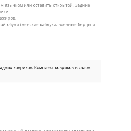
ым язычком или оставить открытой. Задние
рики.
сажиров.
ой обуви (женские каблуки, военные берцы и
задних ковриков
,
Комплект ковриков в салон
,