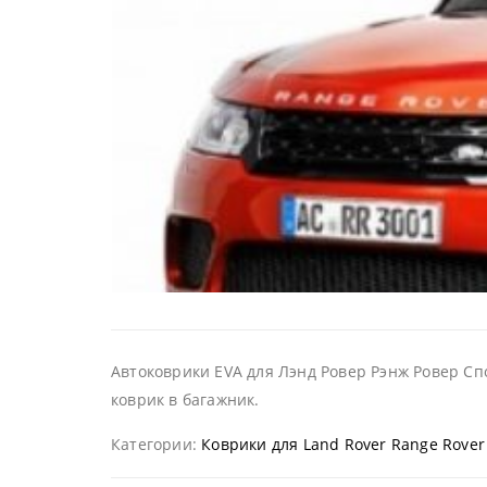
Автоковрики EVA для Лэнд Ровер Рэнж Ровер Спо
коврик в багажник.
Категории:
Коврики для Land Rover Range Rover