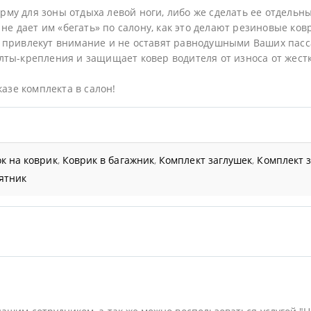
му для зоны отдыха левой ноги, либо же сделать ее отдельн
не дает им «бегать» по салону, как это делают резиновые ков
 привлекут внимание и не оставят равнодушными Ваших пас
ты-крепления и защищает ковер водителя от износа от жестк
казе комплекта в салон!
к на коврик
,
Коврик в багажник
,
Комплект заглушек
,
Комплект 
ятник