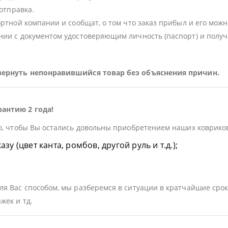
 отправка.
ортной компании и сообщат, о том что заказ прибыл и его можн
ии с документом удостоверяющим личность (паспорт) и получа
 вернуть непонравившийся товар без объяснения причин.
рантию 2 года!
о, чтобы Вы остались довольны приобретением наших ковриков.
у (цвет канта, ромбов, другой руль и т.д.);
я Вас способом, мы разберемся в ситуации в кратчайшие срок
жек и тд.