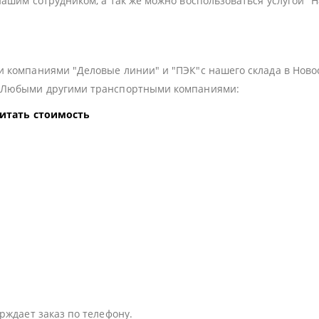
нашим сотрудником, а так же можно воспользоваться услугой "
 компаниями "Деловые линии" и "ПЭК"с нашего склада в Ново
з Любыми другими транспортными компаниями:
читать стоимость
:
рждает заказ по телефону.