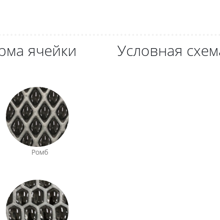
рма ячейки
Условная схем
Ромб