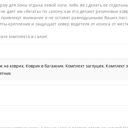
му для зоны отдыха левой ноги, либо же сделать ее отдельн
не дает им «бегать» по салону, как это делают резиновые ков
 привлекут внимание и не оставят равнодушными Ваших пас
ты-крепления и защищает ковер водителя от износа от жестк
казе комплекта в салон!
к на коврик
,
Коврик в багажник
,
Комплект заглушек
,
Комплект 
ятник