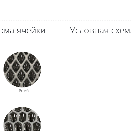
рма ячейки
Условная схем
Ромб