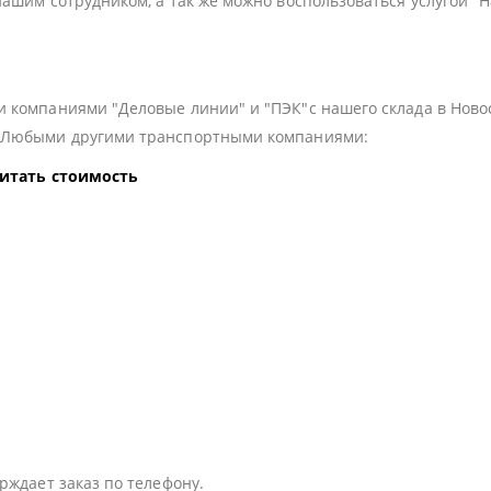
нашим сотрудником, а так же можно воспользоваться услугой "
 компаниями "Деловые линии" и "ПЭК"с нашего склада в Ново
з Любыми другими транспортными компаниями:
читать стоимость
:
рждает заказ по телефону.