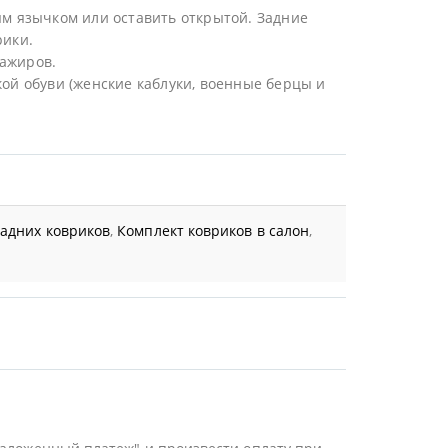
ым язычком или оставить открытой. Задние
рики.
сажиров.
ой обуви (женские каблуки, военные берцы и
задних ковриков
,
Комплект ковриков в салон
,