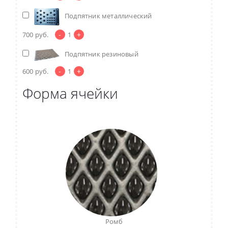
Подпятник металлический
-
+
700
руб.
1
Подпятник резиновый
-
+
600
руб.
1
Форма ячейки
Ромб