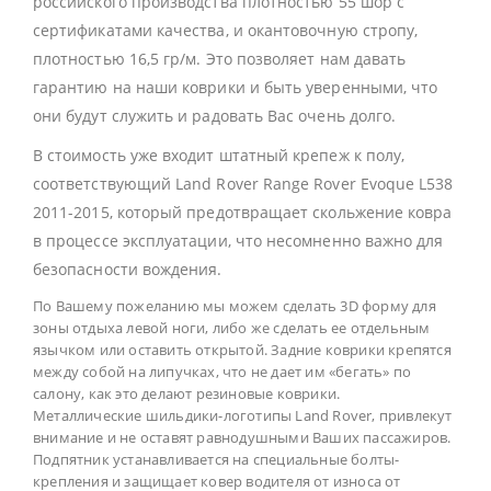
российского производства плотностью 55 шор с
сертификатами качества, и окантовочную стропу,
плотностью 16,5 гр/м. Это позволяет нам давать
гарантию на наши коврики и быть уверенными, что
они будут служить и радовать Вас очень долго.
В стоимость уже входит штатный крепеж к полу,
соответствующий Land Rover Range Rover Evoque L538
2011-2015, который предотвращает скольжение ковра
в процессе эксплуатации, что несомненно важно для
безопасности вождения.
По Вашему пожеланию мы можем сделать 3D форму для
зоны отдыха левой ноги, либо же сделать ее отдельным
язычком или оставить открытой. Задние коврики крепятся
между собой на липучках, что не дает им «бегать» по
салону, как это делают резиновые коврики.
Металлические шильдики-логотипы Land Rover, привлекут
внимание и не оставят равнодушными Ваших пассажиров.
Подпятник устанавливается на специальные болты-
крепления и защищает ковер водителя от износа от