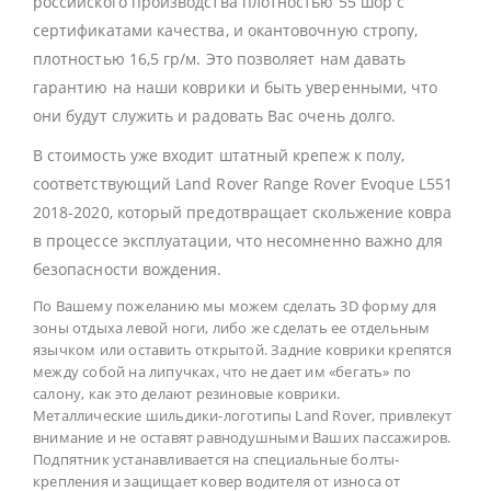
российского производства плотностью 55 шор с
сертификатами качества, и окантовочную стропу,
плотностью 16,5 гр/м. Это позволяет нам давать
гарантию на наши коврики и быть уверенными, что
они будут служить и радовать Вас очень долго.
В стоимость уже входит штатный крепеж к полу,
соответствующий Land Rover Range Rover Evoque L551
2018-2020, который предотвращает скольжение ковра
в процессе эксплуатации, что несомненно важно для
безопасности вождения.
По Вашему пожеланию мы можем сделать 3D форму для
зоны отдыха левой ноги, либо же сделать ее отдельным
язычком или оставить открытой. Задние коврики крепятся
между собой на липучках, что не дает им «бегать» по
салону, как это делают резиновые коврики.
Металлические шильдики-логотипы Land Rover, привлекут
внимание и не оставят равнодушными Ваших пассажиров.
Подпятник устанавливается на специальные болты-
крепления и защищает ковер водителя от износа от