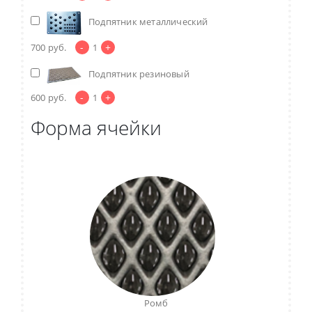
Подпятник металлический
-
+
700
руб.
1
Подпятник резиновый
-
+
600
руб.
1
Форма ячейки
Ромб