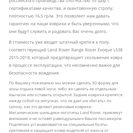
российского производства плотностью 55 шор с
сертификатами качества, и окантовочную стропу,
плотностью 16,5 гр/м. Это позволяет нам давать
гарантию на наши коврики и быть уверенными, что
они будут служить и радовать Вас очень долго.
В стоимость уже входит штатный крепеж к полу,
соответствующий Land Rover Range Rover Evoque L538
2015-2018, который предотвращает скольжение ковра
в процессе эксплуатации, что несомненно важно для
безопасности вождения.
По Вашему пожеланию мы можем сделать 3D форму для
зоны отдыха левой ноги, либо же сделать ее отдельным
язычком или оставить открытой. Задние коврики крепятся
между собой на липучках, что не дает им «бегать» по
салону, как это делают резиновые коврики.
Металлические шильдики-логотипы Land Rover, привлекут
внимание и не оставят равнодушными Ваших пассажиров.
Подпятник устанавливается на специальные болты-
крепления и защищает ковер водителя от износа от