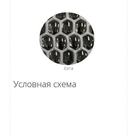
Сота
Условная схема