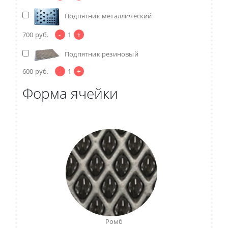
Подпятник металлический
-
+
700
руб.
1
Подпятник резиновый
-
+
600
руб.
1
Форма ячейки
Ромб