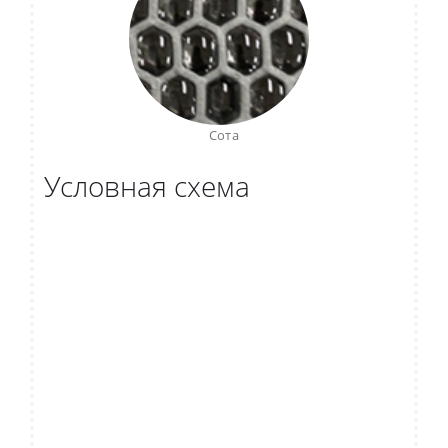
Сота
Условная схема