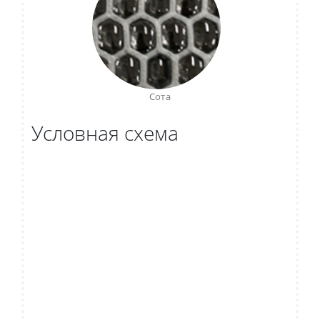
Сота
Условная схема