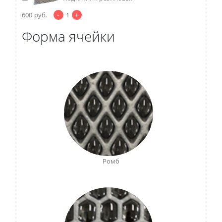
-
+
600
руб.
1
Форма ячейки
Ромб