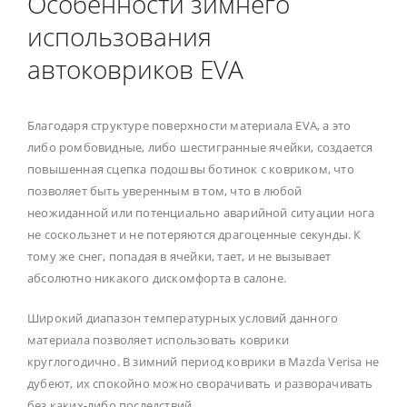
Особенности зимнего
использования
автоковриков EVA
Благодаря структуре поверхности материала EVA, а это
либо ромбовидные, либо шестигранные ячейки, создается
повышенная сцепка подошвы ботинок с ковриком, что
позволяет быть уверенным в том, что в любой
неожиданной или потенциально аварийной ситуации нога
не соскользнет и не потеряются драгоценные секунды. К
тому же снег, попадая в ячейки, тает, и не вызывает
абсолютно никакого дискомфорта в салоне.
Широкий диапазон температурных условий данного
материала позволяет использовать коврики
круглогодично. В зимний период коврики в Mazda Verisa не
дубеют, их спокойно можно сворачивать и разворачивать
без каких-либо последствий.