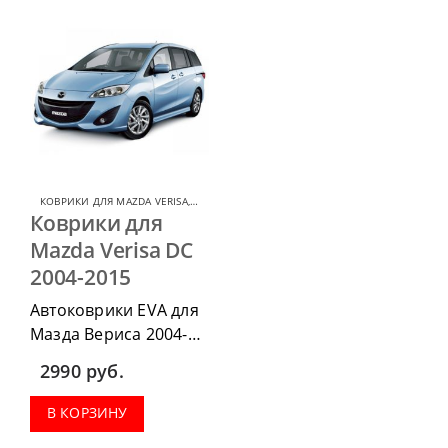
КОВРИКИ ДЛЯ MAZDA VERISA
,
КОВРИКИ ДЛЯ MAZDA
Коврики для
Mazda Verisa DC
2004-2015
Автоковрики EVA для
Мазда Вериса 2004-
2015 можно
2990
руб.
приобрести в
комплектации:
В КОРЗИНУ
водительский коврик,