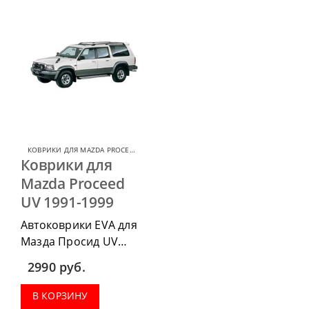
КОВРИКИ ДЛЯ MAZDA PROCEED
,
КОВРИКИ ДЛЯ MAZDA
Коврики для
Mazda Proceed
UV 1991-1999
Автоковрики EVA для
Мазда Просид UV
1991-1999 можно
2990
руб.
приобрести в
комплектации:
В КОРЗИНУ
водительский коврик,