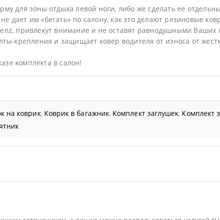
му для зоны отдыха левой ноги, либо же сделать ее отдельн
не дает им «бегать» по салону, как это делают резиновые ков
enz, привлекут внимание и не оставят равнодушными Ваших 
ты-крепления и защищает ковер водителя от износа от жестк
казе комплекта в салон!
к на коврик
,
Коврик в багажник
,
Комплект заглушек
,
Комплект 
ятник