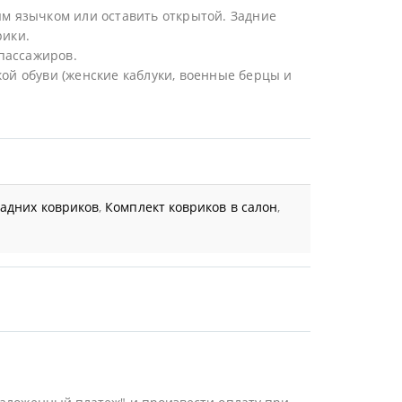
ым язычком или оставить открытой. Задние
рики.
пассажиров.
ой обуви (женские каблуки, военные берцы и
задних ковриков
,
Комплект ковриков в салон
,