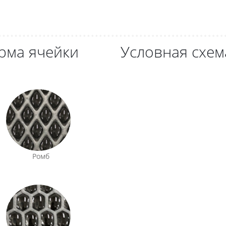
рма ячейки
Условная схем
Ромб