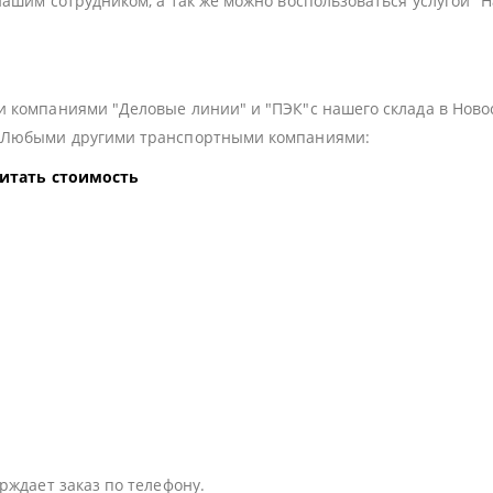
нашим сотрудником, а так же можно воспользоваться услугой "
 компаниями "Деловые линии" и "ПЭК"с нашего склада в Ново
з Любыми другими транспортными компаниями:
читать стоимость
:
рждает заказ по телефону.