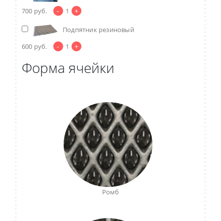
-
+
700
руб.
1
Подпятник резиновый
-
+
600
руб.
1
Форма ячейки
Ромб