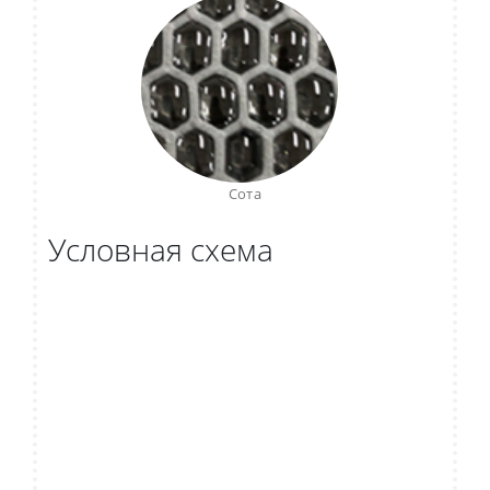
Сота
Условная схема