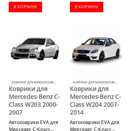
приобрести в
комплектации:
В КОРЗИНУ
В КОРЗИНУ
комплектации:
водительский коврик,
водительский коврик,
комплект передних,
комплект передних,
весь салон, коврик в
весь салон, коврик в
багажник.
багажник.
КОВРИКИ ДЛЯ MERCEDES-BENZ C-CLASS
,
КОВРИКИ ДЛЯ MERCEDES
КОВРИКИ ДЛЯ MERCEDES-BENZ C-CLASS
Коврики для
Коврики для
Mercedes-Benz C-
Mercedes-Benz C-
Class W203 2000-
Class W204 2007-
2007
2014
Автоковрики EVA для
Автоковрики EVA для
Мерседес С-Класс
Мерседес С-Класс