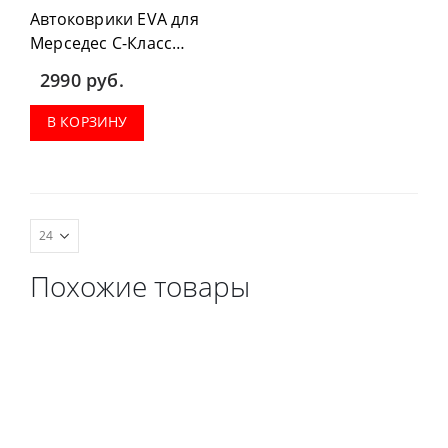
Автоковрики EVA для
Мерседес С-Класс
W205 2013-2018 г.в.
2990
руб.
можно приобрести в
комплектации:
В КОРЗИНУ
водительский коврик,
комплект передних,
весь салон, коврик в
багажник.
Похожие товары