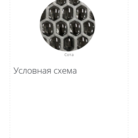
Сота
Условная схема