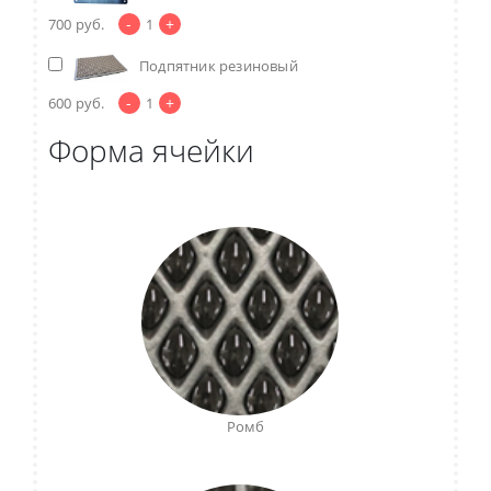
-
+
700
руб.
1
Подпятник резиновый
-
+
600
руб.
1
Форма ячейки
Ромб