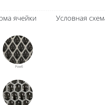
рма ячейки
Условная схем
Ромб