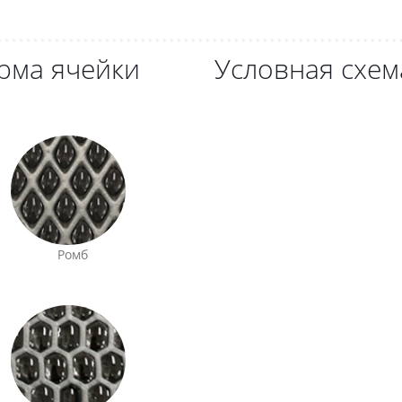
рма ячейки
Условная схем
Ромб