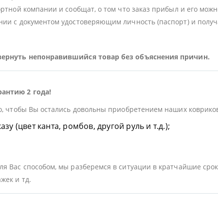
ортной компании и сообщат, о том что заказ прибыл и его можн
ии с документом удостоверяющим личность (паспорт) и получа
 вернуть непонравившийся товар без объяснения причин.
рантию 2 года!
о, чтобы Вы остались довольны приобретением наших ковриков.
у (цвет канта, ромбов, другой руль и т.д.);
я Вас способом, мы разберемся в ситуации в кратчайшие срок
жек и тд.