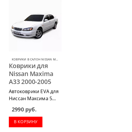
КОВРИКИ В САЛОН NISSAN MAXIMA
,
КОВРИКИ В САЛОН ДЛЯ NISSAN
Коврики для
Nissan Maxima
A33 2000-2005
Автоковрики EVA для
Ниссан Максима 5
2000-2005 можно
2990
руб.
приобрести в
комплектации:
В КОРЗИНУ
водительский коврик,