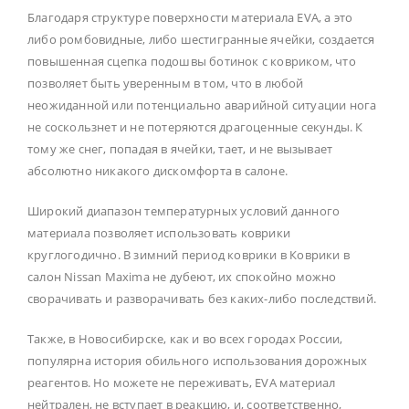
Благодаря структуре поверхности материала EVA, а это
либо ромбовидные, либо шестигранные ячейки, создается
повышенная сцепка подошвы ботинок с ковриком, что
позволяет быть уверенным в том, что в любой
неожиданной или потенциально аварийной ситуации нога
не соскользнет и не потеряются драгоценные секунды. К
тому же снег, попадая в ячейки, тает, и не вызывает
абсолютно никакого дискомфорта в салоне.
Широкий диапазон температурных условий данного
материала позволяет использовать коврики
круглогодично. В зимний период коврики в Коврики в
салон Nissan Maxima не дубеют, их спокойно можно
сворачивать и разворачивать без каких-либо последствий.
Также, в Новосибирске, как и во всех городах России,
популярна история обильного использования дорожных
реагентов. Но можете не переживать, EVA материал
нейтрален, не вступает в реакцию, и, соответственно,