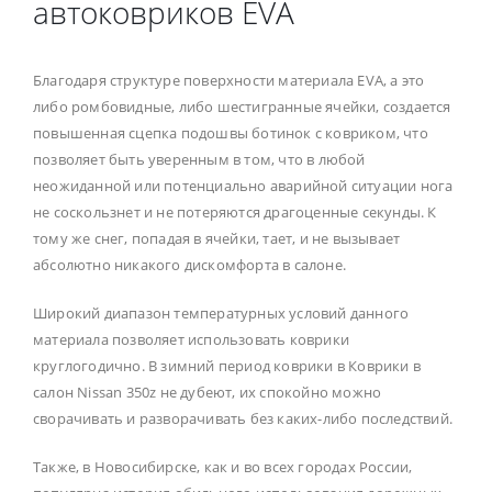
автоковриков EVA
Благодаря структуре поверхности материала EVA, а это
либо ромбовидные, либо шестигранные ячейки, создается
повышенная сцепка подошвы ботинок с ковриком, что
позволяет быть уверенным в том, что в любой
неожиданной или потенциально аварийной ситуации нога
не соскользнет и не потеряются драгоценные секунды. К
тому же снег, попадая в ячейки, тает, и не вызывает
абсолютно никакого дискомфорта в салоне.
Широкий диапазон температурных условий данного
материала позволяет использовать коврики
круглогодично. В зимний период коврики в Коврики в
салон Nissan 350z не дубеют, их спокойно можно
сворачивать и разворачивать без каких-либо последствий.
Также, в Новосибирске, как и во всех городах России,